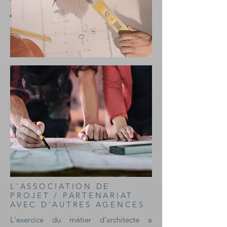
L'ASSOCIATION DE
PROJET / PARTENARIAT
AVEC D'AUTRES AGENCES
L'exercice du métier d'architecte a