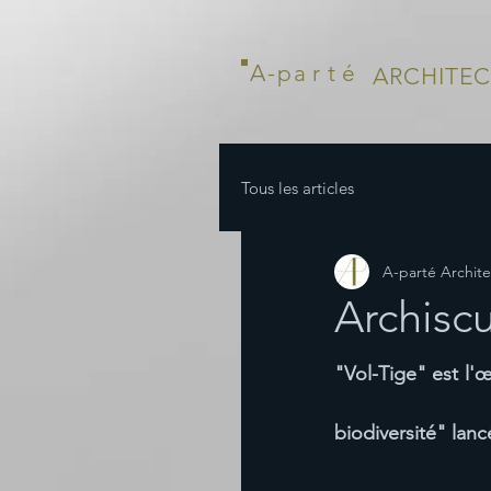
A-p
art
é
ARCHITE
Tous les articles
A-parté Archite
Archisc
"Vol-Tige" est l'œ
biodiversité" lanc